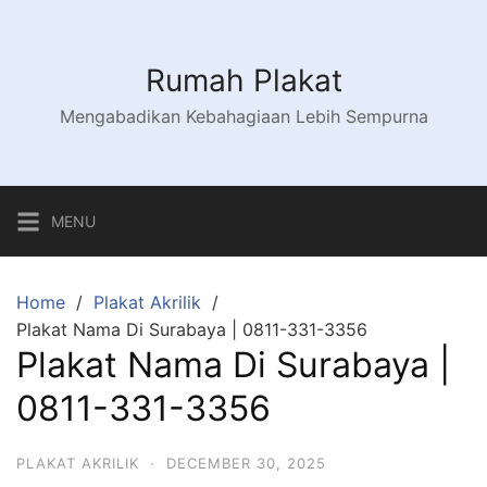
Skip
to
content
Rumah Plakat
Mengabadikan Kebahagiaan Lebih Sempurna
MENU
Home
Plakat Akrilik
Plakat Nama Di Surabaya | 0811-331-3356
Plakat Nama Di Surabaya |
0811-331-3356
PLAKAT AKRILIK
·
DECEMBER 30, 2025