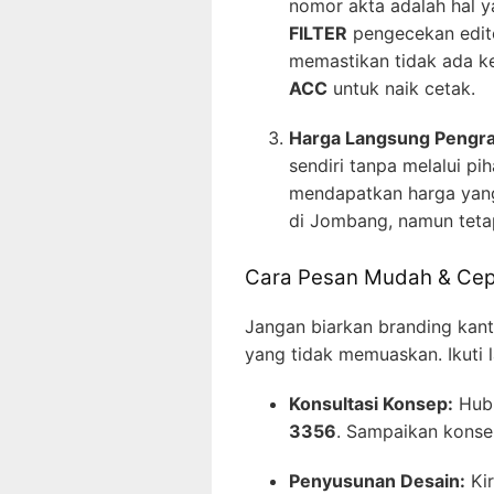
nomor akta adalah hal y
FILTER
pengecekan edito
memastikan tidak ada ke
ACC
untuk naik cetak.
Harga Langsung Pengraj
sendiri tanpa melalui pi
mendapatkan harga yang
di Jombang, namun teta
Cara Pesan Mudah & Cep
Jangan biarkan branding kant
yang tidak memuaskan. Ikuti 
Konsultasi Konsep:
Hubu
3356
. Sampaikan konse
Penyusunan Desain:
Kir