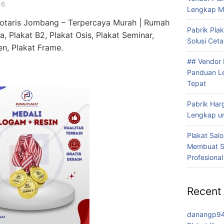
26
Lengkap M
Notaris Jombang – Terpercaya Murah | Rumah
Pabrik Plak
, Plakat B2, Plakat Osis, Plakat Seminar,
Solusi Cet
en, Plakat Frame.
## Vendor 
Panduan Le
Tepat
Pabrik Har
Lengkap u
Plakat Sal
Membuat S
Profesional
Recent
danangp9