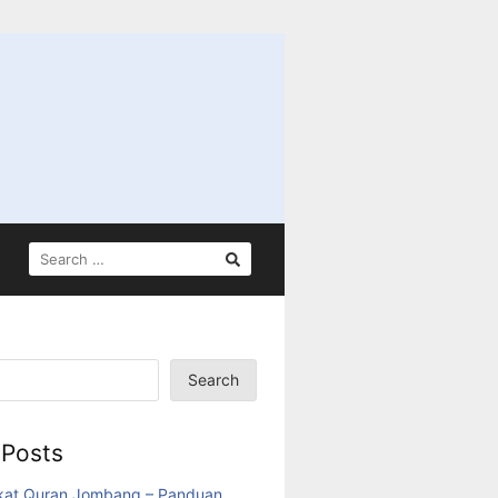
SEARCH
FOR:
Search
 Posts
akat Quran Jombang – Panduan