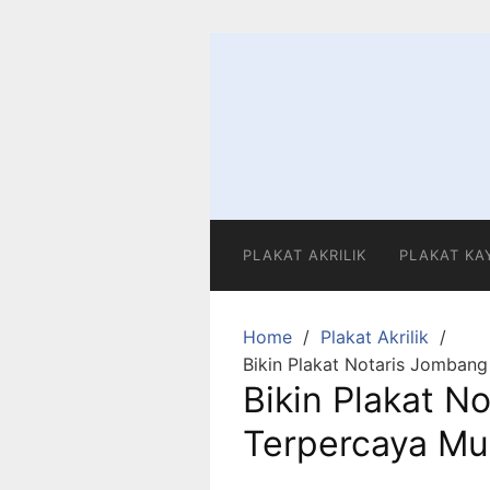
Skip
to
content
PLAKAT AKRILIK
PLAKAT KA
Home
Plakat Akrilik
Bikin Plakat Notaris Jombang
Bikin Plakat N
Terpercaya Mu