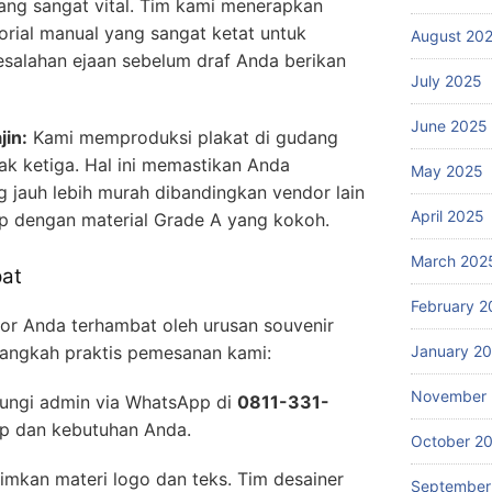
ang sangat vital. Tim kami menerapkan
rial manual yang sangat ketat untuk
August 20
salahan ejaan sebelum draf Anda berikan
July 2025
June 2025
in:
Kami memproduksi plakat di gudang
hak ketiga. Hal ini memastikan Anda
May 2025
 jauh lebih murah dibandingkan vendor lain
April 2025
p dengan material Grade A yang kokoh.
March 202
at
February 2
or Anda terhambat oleh urusan souvenir
January 2
langkah praktis pemesanan kami:
November
ngi admin via WhatsApp di
0811-331-
p dan kebutuhan Anda.
October 2
imkan materi logo dan teks. Tim desainer
September