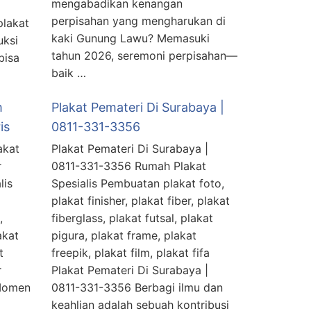
mengabadikan kenangan
perpisahan yang mengharukan di
plakat
kaki Gunung Lawu? Memasuki
uksi
tahun 2026, seremoni perpisahan—
bisa
baik …
m
Plakat Pemateri Di Surabaya |
is
0811-331-3356
akat
Plakat Pemateri Di Surabaya |
r
0811-331-3356 Rumah Plakat
lis
Spesialis Pembuatan plakat foto,
plakat finisher, plakat fiber, plakat
,
fiberglass, plakat futsal, plakat
akat
pigura, plakat frame, plakat
t
freepik, plakat film, plakat fifa
r
Plakat Pemateri Di Surabaya |
 Momen
0811-331-3356 Berbagi ilmu dan
keahlian adalah sebuah kontribusi