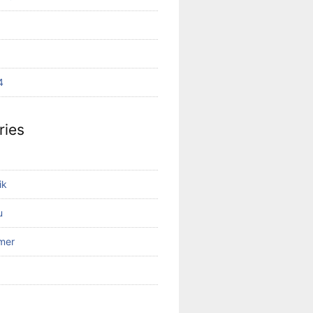
4
ries
ik
u
mer