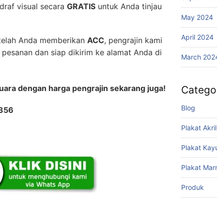
raf visual secara
GRATIS
untuk Anda tinjau
May 2024
April 2024
elah Anda memberikan
ACC
, pengrajin kami
pesanan dan siap dikirim ke alamat Anda di
March 202
juara dengan harga pengrajin sekarang juga!
Catego
Blog
3356
Plakat Akril
Plakat Kay
Plakat Mar
Produk