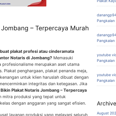
Plakat Kay
danangp9
Pangkalan
is Jombang – Terpercaya Murah
danangp9
Pangkalan
uat plakat profesi atau cinderamata
youtube vi
antor Notaris di Jombang?
Memasuki
Pangkalan
ra profesionalisme merupakan aset utama
s. Plakat penghargaan, plakat penanda meja,
youtube vi
enangan untuk klien haruslah dibuat dengan
Pangkalan
 mencerminkan integritas dan ketegasan. Jika
t
Bikin Plakat Notaris Jombang – Terpercaya
 mitra produksi yang tepat untuk
Archiv
kelas dengan anggaran yang sangat efisien.
August 20
usat layanan produksi yang melayani seluruh