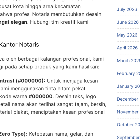
pusat kota hingga area kecamatan
July 2026
ahwa profesi Notaris membutuhkan desain
ngat elegan
. Hubungi tim kreatif kami
June 2026
May 2026
Kantor Notaris
April 2026
a oleh berbagai kalangan profesional, kami
March 202
gi pada setiap produk yang kami hasilkan:
February 2
ontrast (#000000):
Untuk menjaga kesan
January 2
kami menggunakan tinta hitam pekat
rkode warna
#000000
. Desain teks, logo
December 
etail nama akan terlihat sangat tajam, bersih,
terial plakat, menciptakan kesan profesional
November
October 2
Zero Typo):
Ketepatan nama, gelar, dan
September