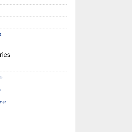
4
ries
ik
u
mer