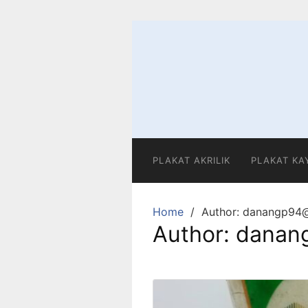
Skip
to
content
PLAKAT AKRILIK
PLAKAT KA
Home
Author: danangp94
Author:
danan