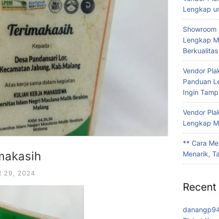
Lengkap un
Showroom 
Lengkap Me
Berkualitas
Vendor Pla
Panduan L
Ingin Tamp
Vendor Pla
Lengkap Me
** Cara Me
makasih
Menarik, T
 29, 2024
Recent
danangp9