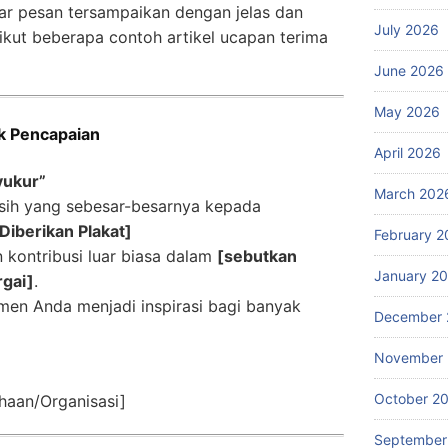
ar pesan tersampaikan dengan jelas dan
July 2026
ikut beberapa contoh artikel ucapan terima
June 2026
May 2026
k Pencapaian
April 2026
yukur”
March 202
sih yang sebesar-besarnya kepada
iberikan Plakat]
February 2
n kontribusi luar biasa dalam
[sebutkan
January 2
rgai]
.
n Anda menjadi inspirasi bagi banyak
December 
November
October 2
haan/Organisasi]
September