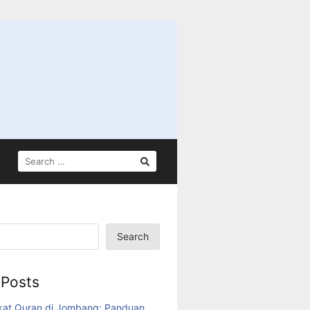
SEARCH
FOR:
Search
 Posts
kat Quran di Jombang: Panduan