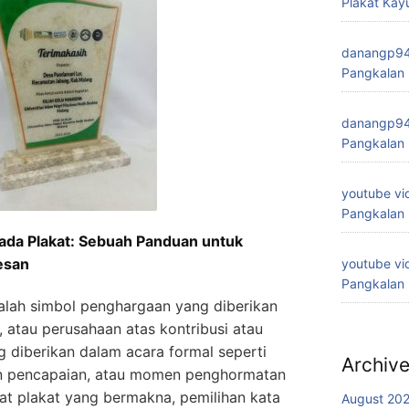
Plakat Kay
danangp9
Pangkalan
danangp9
Pangkalan
youtube vi
Pangkalan
ada Plakat: Sebuah Panduan untuk
esan
youtube vi
Pangkalan
alah simbol penghargaan yang diberikan
 atau perusahaan atas kontribusi atau
ing diberikan dalam acara formal seperti
Archiv
an pencapaian, atau momen penghormatan
at plakat yang bermakna, pemilihan kata
August 20