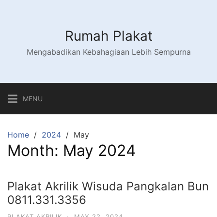
Skip
to
content
Rumah Plakat
Mengabadikan Kebahagiaan Lebih Sempurna
MENU
Home
2024
May
Month:
May 2024
Plakat Akrilik Wisuda Pangkalan Bun
0811.331.3356
PLAKAT AKRILIK
·
MAY 22, 2024