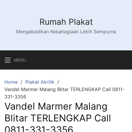
Skip
to
content
Rumah Plakat
Mengabadikan Kebahagiaan Lebih Sempurna
MENU
Home
Plakat Akrilik
Vandel Marmer Malang Blitar TERLENGKAP Call 0811-
331-3356
Vandel Marmer Malang
Blitar TERLENGKAP Call
0811-331-3356