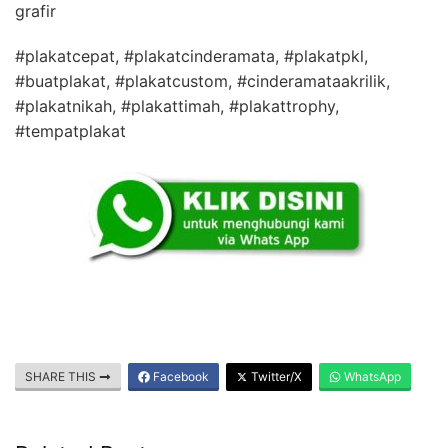
grafir
#plakatcepat, #plakatcinderamata, #plakatpkl,
#buatplakat, #plakatcustom, #cinderamataakrilik,
#plakatnikah, #plakattimah, #plakattrophy,
#tempatplakat
SHARE THIS
Facebook
Twitter/X
WhatsApp