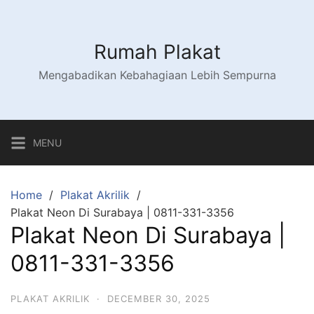
Skip
to
content
Rumah Plakat
Mengabadikan Kebahagiaan Lebih Sempurna
MENU
Home
Plakat Akrilik
Plakat Neon Di Surabaya | 0811-331-3356
Plakat Neon Di Surabaya |
0811-331-3356
PLAKAT AKRILIK
·
DECEMBER 30, 2025