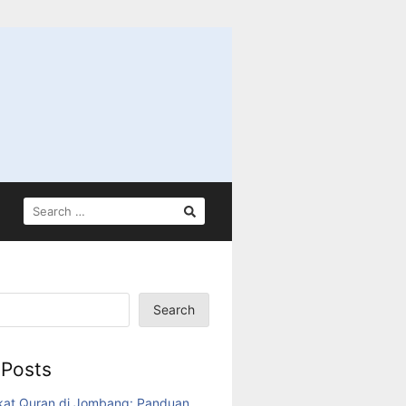
SEARCH
FOR:
Search
 Posts
kat Quran di Jombang: Panduan