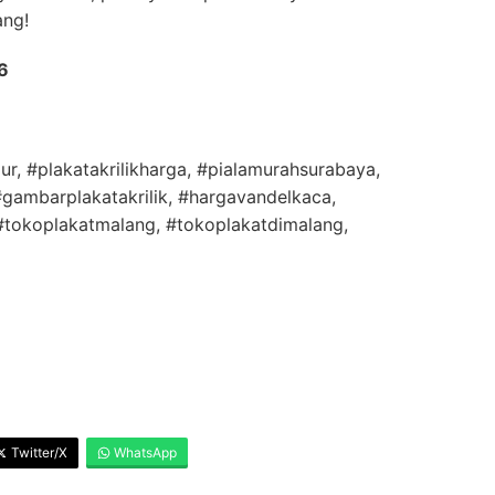
ng!
6
ur, #plakatakrilikharga, #pialamurahsurabaya,
gambarplakatakrilik, #hargavandelkaca,
 #tokoplakatmalang, #tokoplakatdimalang,
Twitter/X
WhatsApp