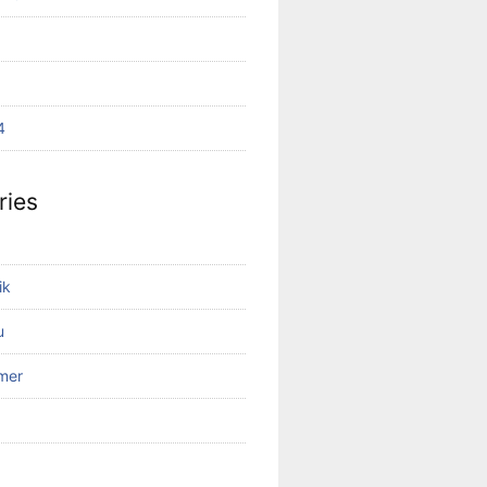
4
ries
ik
u
mer