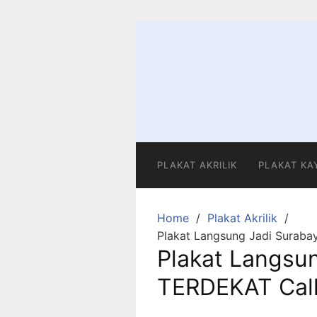
Skip
to
content
PLAKAT AKRILIK
PLAKAT KA
Home
Plakat Akrilik
Plakat Langsung Jadi Suraba
Plakat Langsun
TERDEKAT Cal