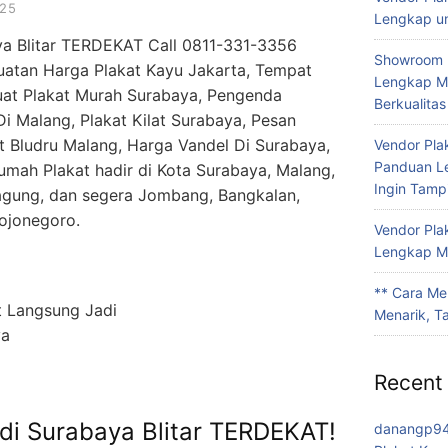
025
Lengkap un
ya Blitar TERDEKAT Call 0811-331-3356
Showroom 
uatan Harga Plakat Kayu Jakarta, Tempat
Lengkap Me
Buat Plakat Murah Surabaya, Pengenda
Berkualitas
i Malang, Plakat Kilat Surabaya, Pesan
t Bludru Malang, Harga Vandel Di Surabaya,
Vendor Pla
Panduan L
umah Plakat hadir di Kota Surabaya, Malang,
Ingin Tamp
ngagung, dan segera Jombang, Bangkalan,
ojonegoro.
Vendor Pla
Lengkap Me
** Cara Me
Menarik, T
Recent
di Surabaya Blitar TERDEKAT!
danangp9