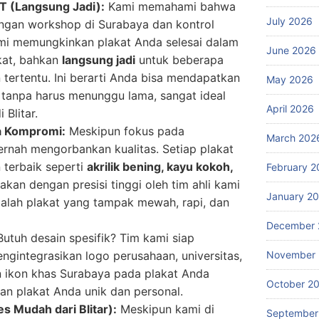
T (Langsung Jadi):
Kami memahami bahwa
July 2026
engan workshop di Surabaya dan kontrol
ami memungkinkan plakat Anda selesai dalam
June 2026
kat, bahkan
langsung jadi
untuk beberapa
n tertentu. Ini berarti Anda bisa mendapatkan
May 2026
i tanpa harus menunggu lama, sangat ideal
April 2026
Blitar.
a Kompromi:
Meskipun fokus pada
March 202
ernah mengorbankan kualitas. Setiap plakat
n terbaik seperti
akrilik bening, kayu kokoh,
February 2
rjakan dengan presisi tinggi oleh tim ahli kami
January 2
dalah plakat yang tampak mewah, rapi, dan
December 
utuh desain spesifik? Tim kami siap
gintegrasikan logo perusahaan, universitas,
November
an ikon khas Surabaya pada plakat Anda
October 2
n plakat Anda unik dan personal.
 Mudah dari Blitar):
Meskipun kami di
September