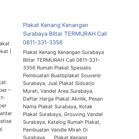
Plakat Kenang Kenangan
t
Surabaya Blitar TERMURAH Call
0811-331-3356
akat
kat |
Plakat Kenang Kenangan Surabaya
Blitar TERMURAH Call 0811-331-
3356 Rumah Plakat Spesialis
t
Pembuatan Buatbplakat Souvenir
lakat.
Surabaya, Jual Plakat Sidoarjo
ber –
Murah, Vandel Area Surabaya,
31-
Daftar Harga Plakat Akrilik, Pesan
ber
Nama Plakat Surabaya, Kotak
 antar
Plakat Surabaya, Grouving Vandel
stise
Surabaya, Katalog Rumah Plakat,
i.
Pembuatan Vandle Mirah Di
Surabaya. Plakat Kenang