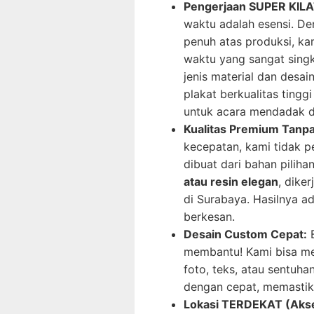
Pengerjaan SUPER KILA
waktu adalah esensi. D
penuh atas produksi, k
waktu yang sangat sing
jenis material dan desai
plakat berkualitas tingg
untuk acara mendadak di 
Kualitas Premium Tanp
kecepatan, kami tidak p
dibuat dari bahan piliha
atau resin elegan
, dike
di Surabaya. Hasilnya a
berkesan.
Desain Custom Cepat:
B
membantu! Kami bisa men
foto, teks, atau sentuh
dengan cepat, memastika
Lokasi TERDEKAT (Akses