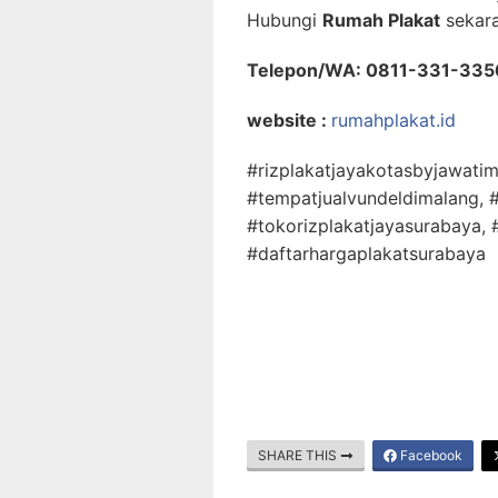
Hubungi
Rumah Plakat
sekara
Telepon/WA: 0811-331-335
website :
rumahplakat.id
#rizplakatjayakotasbyjawatim
#tempatjualvundeldimalang, #
#tokorizplakatjayasurabaya,
#daftarhargaplakatsurabaya
SHARE THIS
Facebook