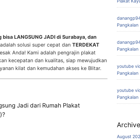
Plakat Kay
danangp9
Pangkalan
ng bisa LANGSUNG JADI di Surabaya, dan
danangp9
adalah solusi super cepat dan
TERDEKAT
Pangkalan
sak Anda! Kami adalah pengrajin plakat
an kecepatan dan kualitas, siap mewujudkan
youtube vi
yanan kilat dan kemudahan akses ke Blitar.
Pangkalan
youtube vi
Pangkalan
gsung Jadi dari Rumah Plakat
)?
Archiv
August 20