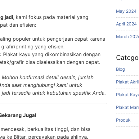
May 2024
g jadi
, kami fokus pada material yang
April 2024
at dan efisien:
March 202
aling populer untuk pengerjaan cepat karena
afir/printing yang efisien.
:
Plakat kayu yang dikombinasikan dengan
Catego
cetak/grafir bisa diselesaikan dengan cepat.
Blog
 Mohon konfirmasi detail desain, jumlah
Plakat Akril
Anda saat menghubungi kami untuk
jadi tersedia untuk kebutuhan spesifik Anda.
Plakat Kay
Plakat Mar
Sekarang Juga!
Produk
mendesak, berkualitas tinggi, dan bisa
a ke Blitar, percayakan pada ahlinya.