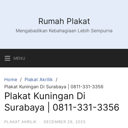
Skip
to
content
Rumah Plakat
Mengabadikan Kebahagiaan Lebih Sempurna
MENU
Home
Plakat Akrilik
Plakat Kuningan Di Surabaya | 0811-331-3356
Plakat Kuningan Di
Surabaya | 0811-331-3356
PLAKAT AKRILIK
·
DECEMBER 29, 2025