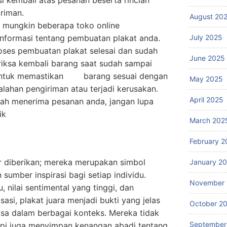
 kembali atas pesanan beserta rincian
iriman.
August 20
, mungkin beberapa toko online
formasi tentang pembuatan plakat anda.
July 2025
oses pembuatan plakat selesai dan sudah
June 2025
riksa kembali barang saat sudah sampai
i, untuk memastikan barang sesuai dengan
May 2025
alahan pengiriman atau terjadi kerusakan.
April 2025
lah menerima pesanan anda, jangan lupa
ik
March 202
February 2
ar diberikan; mereka merupakan simbol
January 2
umber inspirasi bagi setiap individu.
November
nilai sentimental yang tinggi, dan
si, plakat juara menjadi bukti yang jelas
October 2
asa dalam berbagai konteks. Mereka tidak
September
tapi juga menyimpan kenangan abadi tentang