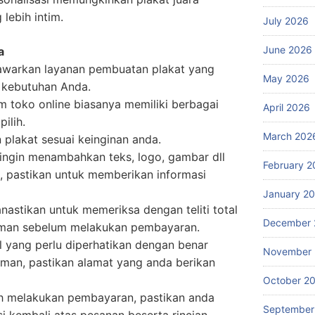
lebih intim.
July 2026
June 2026
a
warkan layanan pembuatan plakat yang
May 2026
 kebutuhan Anda.
am toko online biasanya memiliki berbagai
April 2026
ilih.
March 202
n plakat
sesuai keinginan anda.
 ingin menambahkan teks, logo, gambar dll
February 2
, pastikan untuk memberikan informasi
January 2
stikan untuk memeriksa dengan teliti total
December 
iman sebelum melakukan pembayaran.
al yang perlu diperhatikan dengan benar
November
iman, pastikan alamat yang anda berikan
October 2
ah melakukan pembayaran, pastikan anda
September