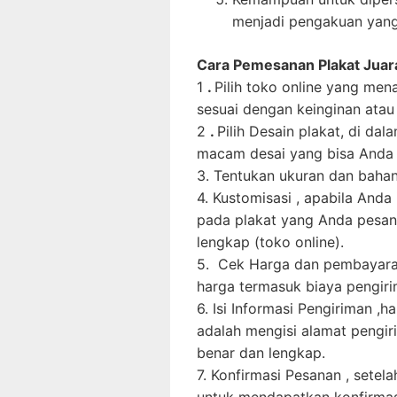
menjadi pengakuan yang 
Cara Pemesanan Plakat Juar
1
.
Pilih
toko online
yang mena
sesuai dengan keinginan atau
2
.
Pilih Desain plakat
, di dal
macam desai yang bisa Anda p
3.
Tentukan ukuran dan baha
4.
Kustomisasi
, apabila Anda
pada plakat yang Anda pesan
lengkap (toko online).
5.
Cek Harga dan pembayarana
harga termasuk biaya pengir
6.
Isi Informasi Pengiriman
,h
adalah mengisi alamat pengir
benar dan lengkap.
7.
Konfirmasi Pesanan
, setel