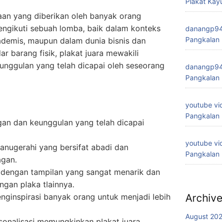
Plakat Kay
aan yang diberikan oleh banyak orang
engikuti sebuah lomba, baik dalam konteks
danangp9
Pangkalan
ademis, maupun dalam dunia bisnis dan
ar barang fisik, plakat juara mewakili
unggulan yang telah dicapai oleh seseorang
danangp9
Pangkalan
youtube vi
Pangkalan
an dan keunggulan yang telah dicapai
youtube vi
anugerahi yang bersifat abadi dan
Pangkalan
gan.
r dengan tampilan yang sangat menarik dan
gan plaka tlainnya.
ginspirasi banyak orang untuk menjadi lebih
Archiv
August 20
onalisasi memungkinkan plakat juara