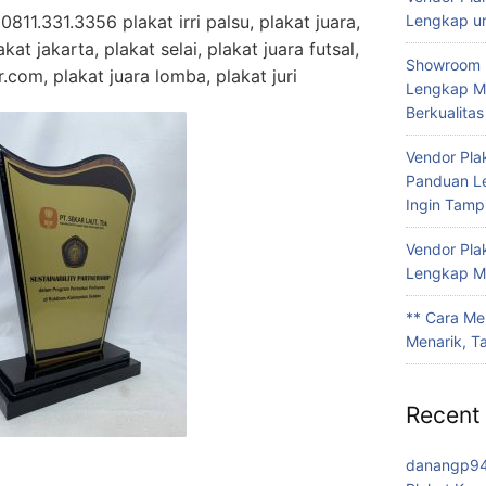
811.331.3356 plakat irri palsu, plakat juara,
Lengkap un
akat jakarta, plakat selai, plakat juara futsal,
Showroom 
.com, plakat juara lomba, plakat juri
Lengkap Me
Berkualitas
Vendor Pla
Panduan L
Ingin Tamp
Vendor Pla
Lengkap Me
** Cara Me
Menarik, T
Recent
danangp9