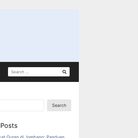
SEARCH
FOR:
Search
 Posts
kat Quran di Jombang: Panduan