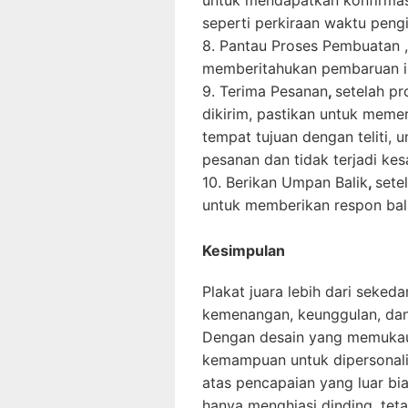
untuk mendapatkan konfirmasi
seperti perkiraan waktu peng
8.
Pantau Proses Pembuatan
memberitahukan pembaruan in
9.
Terima Pesanan
,
setelah pr
dikirim, pastikan untuk meme
tempat tujuan dengan telit
pesanan dan tidak terjadi kes
10.
Berikan Umpan Balik
,
sete
untuk memberikan respon bal
Kesimpulan
Plakat juara lebih dari seked
kemenangan, keunggulan, dan s
Dengan desain yang memukau, 
kemampuan untuk dipersonalisa
atas pencapaian yang luar bi
hanya menghiasi dinding, te