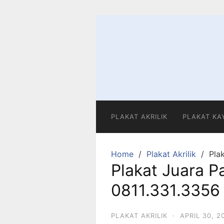
Skip
to
content
PLAKAT AKRILIK
PLAKAT KA
Home
Plakat Akrilik
Pla
Plakat Juara 
0811.331.3356
PLAKAT AKRILIK
·
APRIL 30, 2