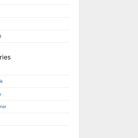
4
ries
ik
u
mer