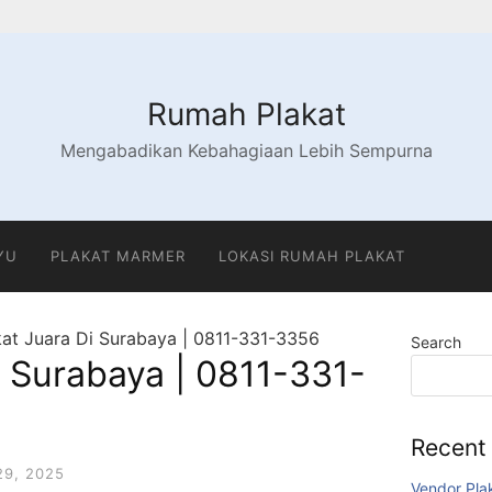
Rumah Plakat
Mengabadikan Kebahagiaan Lebih Sempurna
YU
PLAKAT MARMER
LOKASI RUMAH PLAKAT
kat Juara Di Surabaya | 0811-331-3356
Search
i Surabaya | 0811-331-
Recent
9, 2025
Vendor Pla