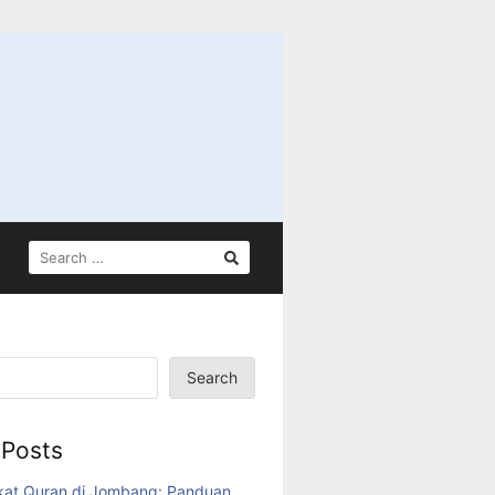
SEARCH
FOR:
Search
 Posts
kat Quran di Jombang: Panduan