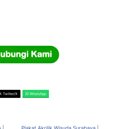
Twitter/X
WhatsApp
 |
Plakat Akrilik Wisuda Surabaya |