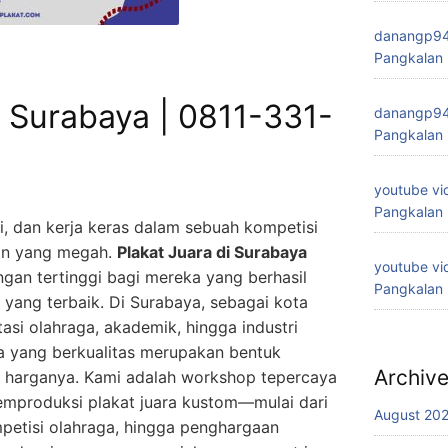
danangp9
Pangkalan
i Surabaya | 0811-331-
danangp9
Pangkalan
youtube vi
Pangkalan
si, dan kerja keras dalam sebuah kompetisi
an yang megah.
Plakat Juara di Surabaya
youtube vi
gan tertinggi bagi mereka yang berhasil
Pangkalan
yang terbaik. Di Surabaya, sebagai kota
asi olahraga, akademik, hingga industri
ara yang berkualitas merupakan bentuk
Archiv
i harganya. Kami adalah workshop tepercaya
emproduksi plakat juara kustom—mulai dari
August 20
petisi olahraga, hingga penghargaan