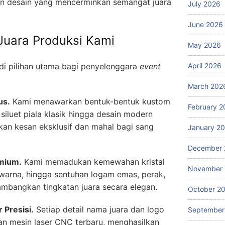
n desain yang mencerminkan semangat juara
July 2026
June 2026
Juara Produksi Kami
May 2026
i pilihan utama bagi penyelenggara
event
April 2026
March 202
us.
Kami menawarkan bentuk-bentuk kustom
February 2
 siluet piala klasik hingga desain modern
an kesan eksklusif dan mahal bagi sang
January 2
December 
emium.
Kami memadukan kemewahan kristal
November
k warna, hingga sentuhan logam emas, perak,
mbangkan tingkatan juara secara elegan.
October 2
 Presisi.
Setiap detail nama juara dan logo
September
an mesin laser CNC terbaru, menghasilkan