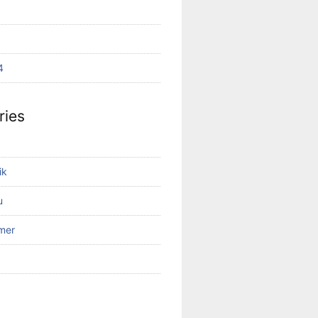
4
ries
ik
u
mer