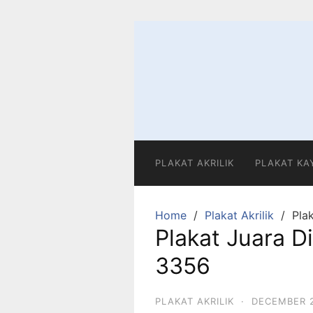
Skip
to
content
PLAKAT AKRILIK
PLAKAT KA
Home
Plakat Akrilik
Pla
Plakat Juara D
3356
PLAKAT AKRILIK
·
DECEMBER 2