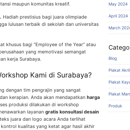
stansi maupun komunitas kreatif.
May 2024
April 2024
.
Hadiah prestisius bagi juara olimpiade
gga lulusan terbaik di sekolah dan universitas
March 202
at khusus bagi “Employee of the Year” atau
Catego
l perusahaan yang memotivasi semangat
Blog
gan kerja Surabaya.
Plakat Akril
orkshop Kami di Surabaya?
Plakat Kay
ng dengan tim pengrajin yang sangat
Plakat Mar
i dan kerapian. Anda akan mendapatkan
harga
ses produksi dilakukan di workshop
Produk
 menawarkan layanan
gratis konsultasi desain
eks juara dan logo acara Anda terlihat
ontrol kualitas yang ketat agar hasil akhir