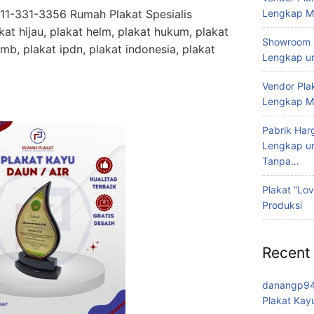
811-331-3356 Rumah Plakat Spesialis
Lengkap Me
at hijau, plakat helm, plakat hukum, plakat
Showroom P
imb, plakat ipdn, plakat indonesia, plakat
Lengkap u
Vendor Pla
Lengkap Me
Pabrik Har
Lengkap un
Tanpa…
Plakat “Lov
Produksi
Recent
danangp9
Plakat Kay