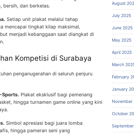
August 20
, bersih, dan berkelas.
July 2025
na.
Setiap unit plakat melalui tahap
a mencapai tingkat kilap maksimal,
June 2025
but menjadi kebanggaan saat diangkat di
May 2025
n.
April 2025
han Kompetisi di Surabaya
March 202
tuhan penganugerahan di seluruh penjuru
February 2
January 2
-Sports.
Plakat eksklusif bagi pemenang
November
asket, hingga turnamen game online yang kini
aya.
October 2
s.
Simbol apresiasi bagi juara lomba
September
rafis, hingga pameran seni yang