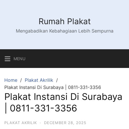
Skip
to
content
Rumah Plakat
Mengabadikan Kebahagiaan Lebih Sempurna
MENU
Home
Plakat Akrilik
Plakat Instansi Di Surabaya | 0811-331-3356
Plakat Instansi Di Surabaya
| 0811-331-3356
PLAKAT AKRILIK
·
DECEMBER 28, 2025