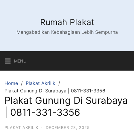
Skip
to
content
Rumah Plakat
Mengabadikan Kebahagiaan Lebih Sempurna
MENU
Home
Plakat Akrilik
Plakat Gunung Di Surabaya | 0811-331-3356
Plakat Gunung Di Surabaya
| 0811-331-3356
PLAKAT AKRILIK
·
DECEMBER 28, 2025