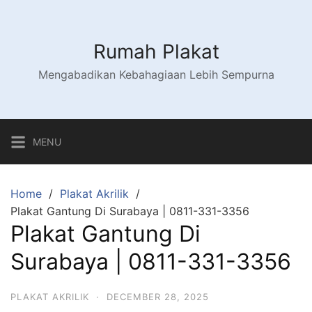
Skip
to
content
Rumah Plakat
Mengabadikan Kebahagiaan Lebih Sempurna
MENU
Home
Plakat Akrilik
Plakat Gantung Di Surabaya | 0811-331-3356
Plakat Gantung Di
Surabaya | 0811-331-3356
PLAKAT AKRILIK
·
DECEMBER 28, 2025