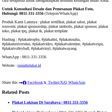
cara sempurna untuk menghidupkan kembali kenangan indah Anda.
Untuk Konsultasi Desain dan Pemesanan Plakat Foto,
Hubungi:
0811-331-3356
(Telepon/WhatsApp)
Produk Kami Lainnya : plakat sertifikat, plakat salon, plakat
souvenir, plakat sponsorship, plakat simbolis, plakat sponsor, plakat
toko, plakat tpq, plakat tk, plakat template
Hashtag : #plakattrophy, #plakattni, #plakatusaha,
#plakatuniversitas, #plakatvideo, #plakatvalentine, #plakatvespa,
#plakatvolleyball, #plakatvinyl, #plakatwayang
WhatsApp : 0811-331-3356
Website :
rumahplakat.id
Share this
Facebook
Twitter/X
WhatsApp
Related Posts
Plakat Lukisan Di Surabaya | 0811-331-3356