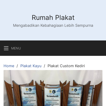
Skip
to
content
Rumah Plakat
Mengabadikan Kebahagiaan Lebih Sempurna
MENU
Home
Plakat Kayu
Plakat Custom Kediri