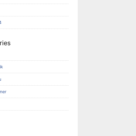
4
ries
ik
u
mer