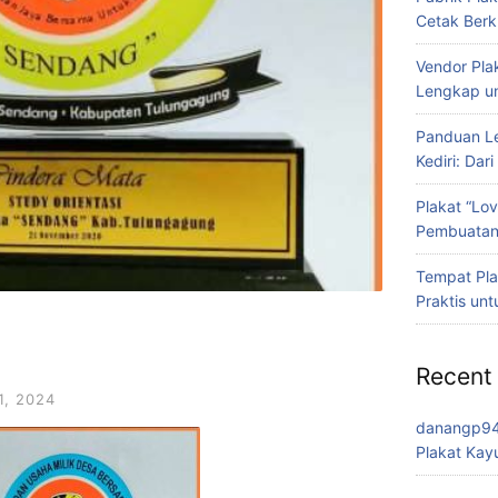
Cetak Berk
Vendor Pla
Lengkap un
Panduan Le
Kediri: Dar
Plakat “Lo
Pembuata
Tempat Pla
Praktis un
Recent
, 2024
danangp9
Plakat Kay