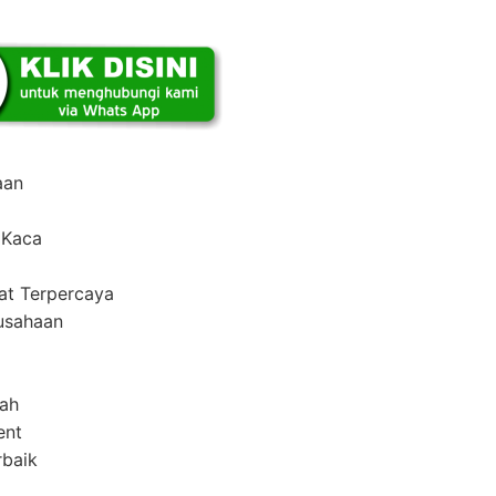
aan
n Kaca
at Terpercaya
usahaan
rah
ent
rbaik