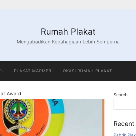
Rumah Plakat
Mengabadikan Kebahagiaan Lebih Sempurna
YU
PLAKAT MARMER
LOKASI RUMAH PLAKAT
kat Award
Search
Recent
Pabrik Plak