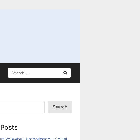
SEARCH
FOR:
Search
 Posts
at Volleyball Probolinggo – Solusi