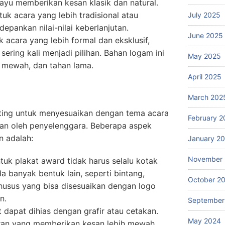
kayu memberikan kesan klasik dan natural.
tuk acara yang lebih tradisional atau
July 2025
pankan nilai-nilai keberlanjutan.
June 2025
k acara yang lebih formal dan eksklusif,
sering kali menjadi pilihan. Bahan logam ini
May 2025
 mewah, dan tahan lama.
April 2025
March 202
ting untuk menyesuaikan dengan tema acara
February 2
lkan oleh penyelenggara. Beberapa aspek
n adalah:
January 2
November
ntuk plakat award tidak harus selalu kotak
a banyak bentuk lain, seperti bintang,
October 2
khusus yang bisa disesuaikan dengan logo
n.
September
t dapat dihias dengan grafir atau cetakan.
May 2024
iran yang memberikan kesan lebih mewah,