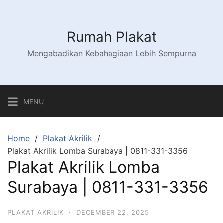
Skip
to
content
Rumah Plakat
Mengabadikan Kebahagiaan Lebih Sempurna
MENU
Home
Plakat Akrilik
Plakat Akrilik Lomba Surabaya | 0811-331-3356
Plakat Akrilik Lomba
Surabaya | 0811-331-3356
PLAKAT AKRILIK
·
DECEMBER 22, 2025