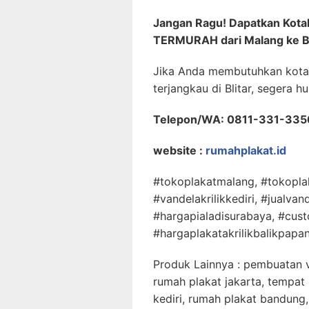
Jangan Ragu! Dapatkan Kota
TERMURAH dari Malang ke Bl
Jika Anda membutuhkan kotak
terjangkau di Blitar, segera 
Telepon/WA: 0811-331-335
website :
rumahplakat.id
#tokoplakatmalang, #tokopla
#vandelakrilikkediri, #jualva
#hargapialadisurabaya, #custo
#hargaplakatakrilikbalikpapa
Produk Lainnya : pembuatan v
rumah plakat jakarta, tempat 
kediri, rumah plakat bandung,