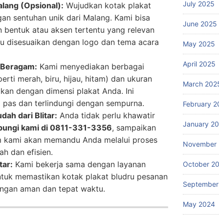
July 2025
lang (Opsional):
Wujudkan kotak plakat
an sentuhan unik dari Malang. Kami bisa
June 2025
 bentuk atau aksen tertentu yang relevan
au disesuaikan dengan logo dan tema acara
May 2025
April 2025
 Beragam:
Kami menyediakan berbagai
erti merah, biru, hijau, hitam) dan ukuran
March 202
ikan dengan dimensi plakat Anda. Ini
 pas dan terlindungi dengan sempurna.
February 2
h dari Blitar:
Anda tidak perlu khawatir
January 2
bungi kami di 0811-331-3356
, sampaikan
m kami akan memandu Anda melalui proses
November
 dan efisien.
tar:
Kami bekerja sama dengan layanan
October 2
ntuk memastikan kotak plakat bludru pesanan
September
engan aman dan tepat waktu.
May 2024