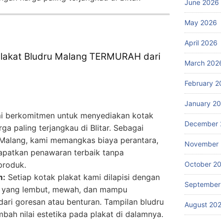
June 2026
May 2026
April 2026
Plakat Bludru Malang TERMURAH dari
March 202
February 2
January 2
 berkomitmen untuk menyediakan kotak
December 
ga paling terjangkau di Blitar. Sebagai
 Malang, kami memangkas biaya perantara,
November
patkan penawaran terbaik tanpa
produk.
October 2
m:
Setiap kotak plakat kami dilapisi dengan
September
gi yang lembut, mewah, dan mampu
dari goresan atau benturan. Tampilan bludru
August 20
ah nilai estetika pada plakat di dalamnya.