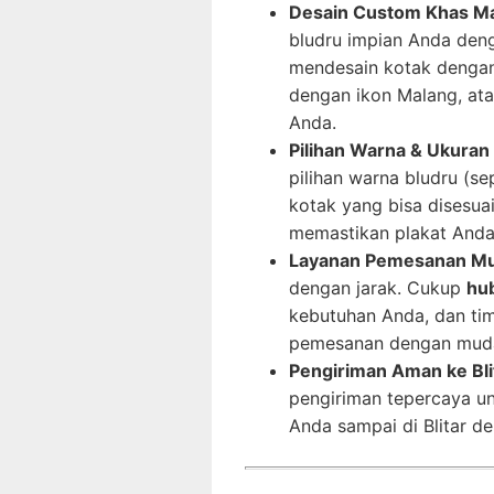
Desain Custom Khas Ma
bludru impian Anda deng
mendesain kotak dengan
dengan ikon Malang, at
Anda.
Pilihan Warna & Ukuran
pilihan warna bludru (sep
kotak yang bisa disesua
memastikan plakat Anda
Layanan Pemesanan Muda
dengan jarak. Cukup
hu
kebutuhan Anda, dan ti
pemesanan dengan mudah
Pengiriman Aman ke Bli
pengiriman tepercaya u
Anda sampai di Blitar d