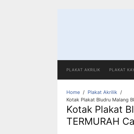
Skip
to
content
PLAKAT AKRILIK
PLAKAT KA
Home
Plakat Akrilik
Kotak Plakat Bludru Malang 
Kotak Plakat B
TERMURAH Cal