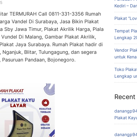
25
Kediri – Da
Blitar TERMURAH Call 0811-331-3356 Rumah
Plakat “Lov
arga Vandel Di Surabaya, Jasa Bikin Plakat
a Sby Jawa Timur, Plakat Akrilik Harga, Piala
Tempat Pla
Vundel Di Malang, Gambar Plakat Akrilik,
Lengkap 2
Plakat Jaya Surabaya. Rumah Plakat hadir di
Vendor Plak
, Nganjuk, Blitar, Tulungagung, dan segera
untuk Kena
 Pasuruan Pandaan, Bojonegoro.
Toko Plaka
Lengkap un
Recent
danangp9
Plakat Kay
danangp9