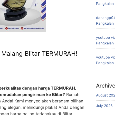
Pangkalan
danangp9
Pangkalan
youtube vi
Pangkalan
u Malang Blitar TERMURAH!
youtube vi
Pangkalan
Archiv
u berkualitas dengan harga TERMURAH,
kemudahan pengiriman ke Blitar?
Rumah
August 20
na Anda! Kami menyediakan beragam pilihan
July 2026
ang elegan, melindungi plakat Anda dengan
an harga paling terjangkau di Blitar.