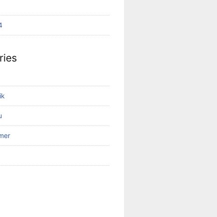
4
ries
ik
u
mer