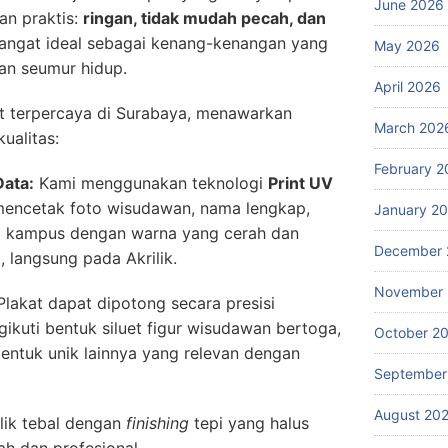
June 2026
an praktis:
ringan, tidak mudah pecah, dan
i sangat ideal sebagai kenang-kenangan yang
May 2026
an seumur hidup.
April 2026
at terpercaya di Surabaya, menawarkan
March 202
ualitas:
February 2
Data:
Kami menggunakan teknologi
Print UV
 mencetak foto wisudawan, nama lengkap,
January 2
ogo kampus dengan warna yang cerah dan
December 
, langsung pada Akrilik.
November
 Plakat dapat dipotong secara presisi
kuti bentuk siluet figur wisudawan bertoga,
October 2
bentuk unik lainnya yang relevan dengan
September
August 20
lik tebal dengan
finishing
tepi yang halus
 dan profesional.