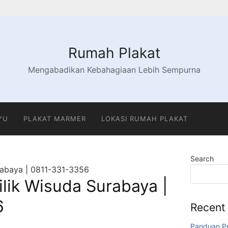
Rumah Plakat
Mengabadikan Kebahagiaan Lebih Sempurna
YU
PLAKAT MARMER
LOKASI RUMAH PLAKAT
Search
urabaya | 0811-331-3356
ilik Wisuda Surabaya |
6
Recent
Panduan Pr