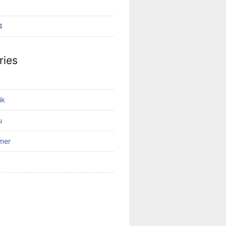
4
ries
ik
u
mer