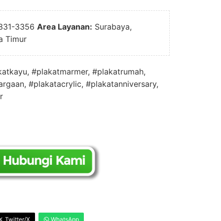
331-3356
Area Layanan:
Surabaya,
a Timur
akatkayu, #plakatmarmer, #plakatrumah,
rgaan, #plakatacrylic, #plakatanniversary,
r
Twitter/X
WhatsApp