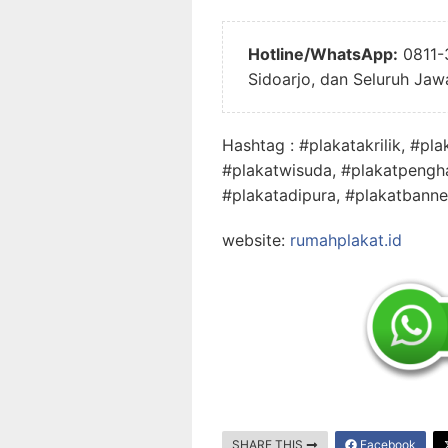
Hotline/WhatsApp:
0811-
Sidoarjo, dan Seluruh Jaw
Hashtag : #plakatakrilik, #pl
#plakatwisuda, #plakatpengha
#plakatadipura, #plakatbanne
website:
rumahplakat.id
SHARE THIS
Facebook