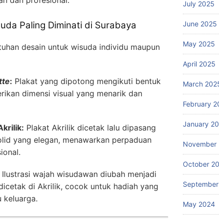
July 2025
uda Paling Diminati di Surabaya
June 2025
May 2025
tuhan desain untuk wisuda individu maupun
April 2025
tte
:
Plakat yang dipotong mengikuti bentuk
March 202
ikan dimensi visual yang menarik dan
February 2
January 2
krilik:
Plakat Akrilik dicetak lalu dipasang
olid yang elegan, menawarkan perpaduan
November
ional.
October 2
Ilustrasi wajah wisudawan diubah menjadi
September
dicetak di Akrilik, cocok untuk hadiah yang
 keluarga.
May 2024