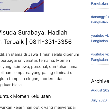
Pangkalan
danangp9
Pangkalan
 Wisuda Surabaya: Hadiah
youtube vi
n Terbaik | 0811-331-3356
Pangkalan
dikan utama di Jawa Timur, selalu dipenuhi
youtube vi
Pangkalan
 berbagai universitas ternama. Momen
h yang istimewa, personal, dan tahan lama.
ilihan sempurna yang paling diminati di
kan tampilan elegan, modern, dan
Archiv
 luar biasa.
August 20
k untuk Momen Kelulusan
July 2026
warkan kejernihan optik yang menyerupai