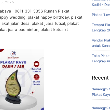
3, 2025
Kediri – Da
urabaya | 0811-331-3356 Rumah Plakat
Plakat “Lov
appy wedding, plakat happy birthday, plakat
lakat jalan desa, plakat juara futsal, plakat
Tempat Pla
lakat juara badminton, plakat ketua rt
Lengkap 2
Vendor Plak
untuk Kena
Toko Plaka
Lengkap un
Recent
danangp9
Plakat Kay
danangp9