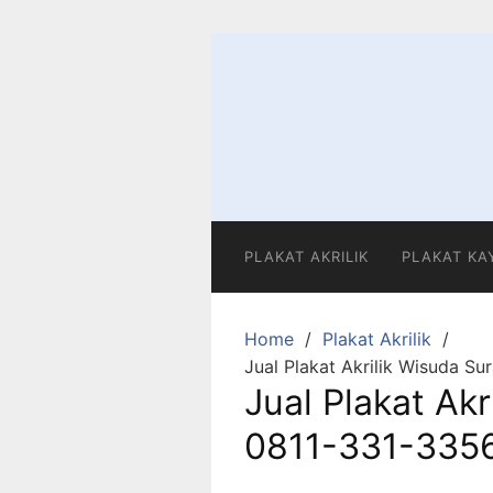
Skip
to
content
PLAKAT AKRILIK
PLAKAT KA
Home
Plakat Akrilik
Jual Plakat Akrilik Wisuda S
Jual Plakat Akr
0811-331-335