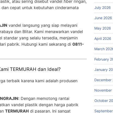
astik, atau sering disebut vandel
fiber
ringan,
s dan cepat untuk kebutuhan cinderamata
July 2026
June 2026
JIN
vandel langsung yang siap melayani
May 2026
rabaya dan Blitar. Kami menawarkan vandel
l standar yang selalu tersedia, menjamin
April 2026
ari pabrik. Hubungi kami sekarang di
0811-
March 202
February 2
 Kami TERMURAH dan Ideal?
January 2
December 
a terbaik karena kami adalah produsen
November
ENGRAJIN:
Dengan memotong rantai
October 2
atkan vandel plastik dengan harga pabrik
dan
TERMURAH
di pasaran. Ini sangat
September