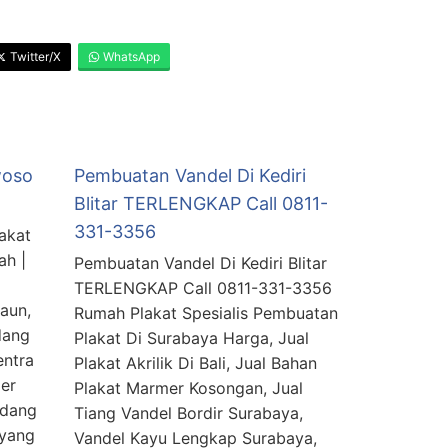
Twitter/X
WhatsApp
woso
Pembuatan Vandel Di Kediri
Blitar TERLENGKAP Call 0811-
331-3356
akat
ah |
Pembuatan Vandel Di Kediri Blitar
TERLENGKAP Call 0811-331-3356
aun,
Rumah Plakat Spesialis Pembuatan
dang
Plakat Di Surabaya Harga, Jual
entra
Plakat Akrilik Di Bali, Jual Bahan
er
Plakat Marmer Kosongan, Jual
edang
Tiang Vandel Bordir Surabaya,
 yang
Vandel Kayu Lengkap Surabaya,