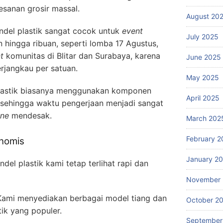
sanan grosir massal.
August 20
del plastik sangat cocok untuk
event
July 2025
n hingga ribuan, seperti lomba 17 Agustus,
t
komunitas di Blitar dan Surabaya, karena
June 2025
rjangkau per satuan.
May 2025
lastik biasanya menggunakan komponen
April 2025
, sehingga waktu pengerjaan menjadi sangat
ine
mendesak.
March 202
February 2
onomis
January 2
el plastik kami tetap terlihat rapi dan
November
ami menyediakan berbagai model tiang dan
October 2
tik yang populer.
September