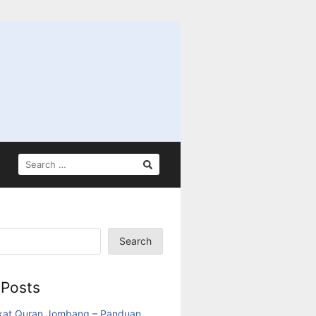
SEARCH
FOR:
Search
 Posts
akat Quran Jombang – Panduan