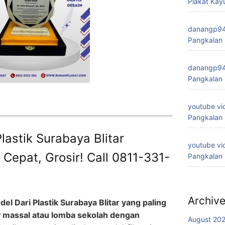
Plakat Kay
danangp9
Pangkalan
danangp9
Pangkalan
youtube vi
Pangkalan
lastik Surabaya Blitar
youtube vi
Cepat, Grosir! Call 0811-331-
Pangkalan
Archiv
el Dari Plastik Surabaya Blitar yang paling
t
massal atau lomba sekolah dengan
August 20