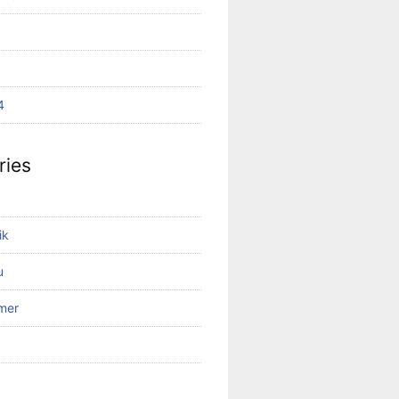
4
ries
ik
u
mer