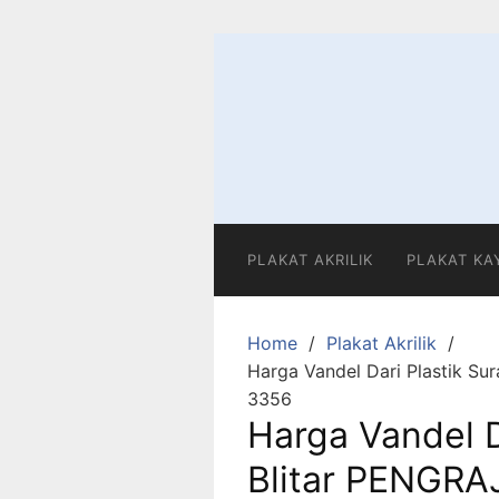
Skip
to
content
PLAKAT AKRILIK
PLAKAT KA
Home
Plakat Akrilik
Harga Vandel Dari Plastik Su
3356
Harga Vandel D
Blitar PENGRAJ