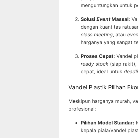
menguntungkan untuk pe
Solusi
Event
Massal:
Van
dengan kuantitas ratusa
class meeting
, atau
even
harganya yang sangat te
Proses Cepat:
Vandel p
ready stock
(siap rakit)
cepat, ideal untuk
deadl
Vandel Plastik Pilihan Ek
Meskipun harganya murah, vand
profesional:
Pilihan Model Standar:
K
kepala piala/vandel plas