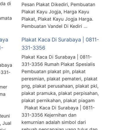
da di
Pesan Plakat Dikediri, Pembuatan
Plakat Kayu Jogja, Harga Kayu
amata
Plakat, Plakat Kayu Jogja Harga.
Pembuatan Vandel Di Kediri …
baya
Plakat Kaca Di Surabaya | 0811-
1-
331-3356
Plakat Kaca Di Surabaya | 0811-
331-3356 Rumah Plakat Spesialis
rabaya
Pembuatan plakat pln, plakat
-331-
peresmian, plakat pemateri, plakat
png, plakat perusahaan, plakat pkl,
mer
plakat pramuka, plakat perpisahan,
ama
plakat pernikahan, plakat piagam
Plakat Kaca Di Surabaya | 0811-
331-3356 Kejernihan dan
Reuni
kemurnian adalah simbol dari
 Jual
sebuah pencapaian yang tulus dan