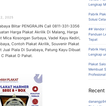
Lengkap M
Pabrik Plak
2, 2025
Solusi Cet
rabaya Blitar PENGRAJIN Call 0811-331-3356
## Vendor 
atan Harga Plakat Akrilik Di Malang, Harga
Panduan Le
t Mica Kosongan Surbaya, Vadel Kayu Kediri,
Tepat
aya, Contoh Plakat Akrilik, Souvenir Plakat
Pabrik Har
t Jual Piala Di Surabaya, Patung Kayu Dibuat
Lengkap u
 C Plakat D Pahat.
Plakat Sal
Membuat S
Profesional
Recent
danangp9