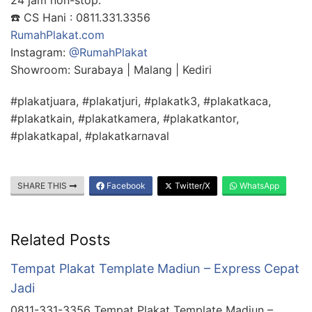
24 jam non-stop.
☎️ CS Hani : 0811.331.3356
RumahPlakat.com
Instagram:
@RumahPlakat
Showroom: Surabaya | Malang | Kediri
#plakatjuara, #plakatjuri, #plakatk3, #plakatkaca,
#plakatkain, #plakatkamera, #plakatkantor,
#plakatkapal, #plakatkarnaval
SHARE THIS
Facebook
Twitter/X
WhatsApp
Related Posts
Tempat Plakat Template Madiun – Express Cepat
Jadi
0811-331-3356 Tempat Plakat Template Madiun –