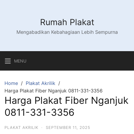
Skip
to
content
Rumah Plakat
Mengabadikan Kebahagiaan Lebih Sempurna
MENU
Home
Plakat Akrilik
Harga Plakat Fiber Nganjuk 0811-331-3356
Harga Plakat Fiber Nganjuk
0811-331-3356
PLAKAT AKRILIK
·
SEPTEMBER 11, 2025