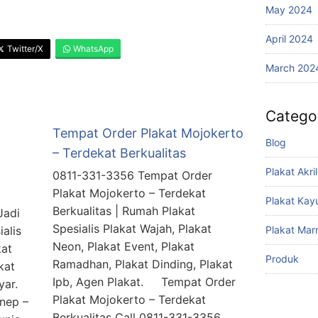
May 2024
April 2024
Twitter/X
WhatsApp
March 202
Catego
Tempat Order Plakat Mojokerto
Blog
– Terdekat Berkualitas
Plakat Akril
0811-331-3356 Tempat Order
Plakat Mojokerto – Terdekat
Plakat Kay
Berkualitas | Rumah Plakat
Jadi
Spesialis Plakat Wajah, Plakat
alis
Plakat Mar
Neon, Plakat Event, Plakat
kat
Produk
Ramadhan, Plakat Dinding, Plakat
kat
Ipb, Agen Plakat. Tempat Order
ayar.
Plakat Mojokerto – Terdekat
nep –
Berkualitas Call 0811-331-3356