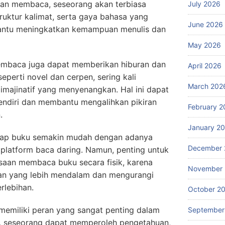
an membaca, seseorang akan terbiasa
July 2026
ruktur kalimat, serta gaya bahasa yang
June 2026
bantu meningkatkan kemampuan menulis dan
May 2026
membaca juga dapat memberikan hiburan dan
April 2026
seperti novel dan cerpen, sering kali
March 202
ajinatif yang menyenangkan. Hal ini dapat
ndiri dan membantu mengalihkan pikiran
February 2
.
January 2
rhadap buku semakin mudah dengan adanya
December 
 platform baca daring. Namun, penting untuk
aan membaca buku secara fisik, karena
November
n yang lebih mendalam dan mengurangi
rlebihan.
October 2
memiliki peran yang sangat penting dalam
September
 seseorang dapat memperoleh pengetahuan,