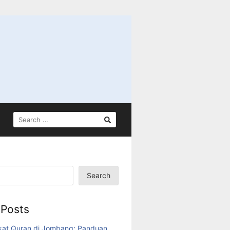
SEARCH
FOR:
Search
 Posts
kat Quran di Jombang: Panduan