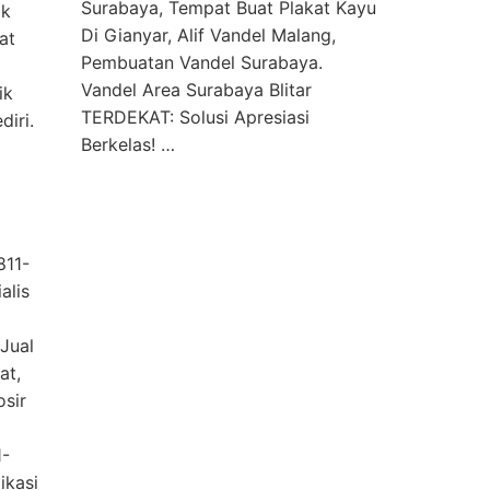
Surabaya, Tempat Buat Plakat Kayu
ak
Di Gianyar, Alif Vandel Malang,
at
Pembuatan Vandel Surabaya.
Vandel Area Surabaya Blitar
ik
TERDEKAT: Solusi Apresiasi
ediri.
Berkelas! …
|
811-
alis
 Jual
at,
osir
1-
ikasi