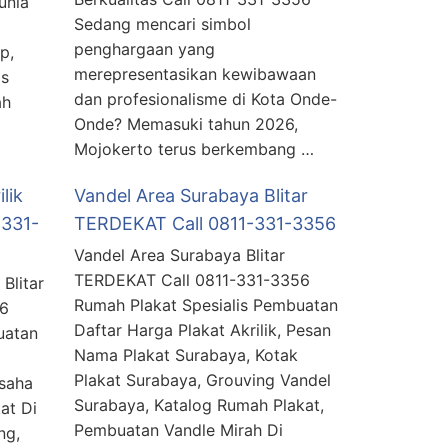
unia
Sedang mencari simbol
penghargaan yang
p,
merepresentasikan kewibawaan
is
dan profesionalisme di Kota Onde-
ah
Onde? Memasuki tahun 2026,
Mojokerto terus berkembang …
lik
Vandel Area Surabaya Blitar
-331-
TERDEKAT Call 0811-331-3356
Vandel Area Surabaya Blitar
TERDEKAT Call 0811-331-3356
Blitar
Rumah Plakat Spesialis Pembuatan
56
Daftar Harga Plakat Akrilik, Pesan
uatan
Nama Plakat Surabaya, Kotak
Plakat Surabaya, Grouving Vandel
Usaha
Surabaya, Katalog Rumah Plakat,
at Di
Pembuatan Vandle Mirah Di
ng,