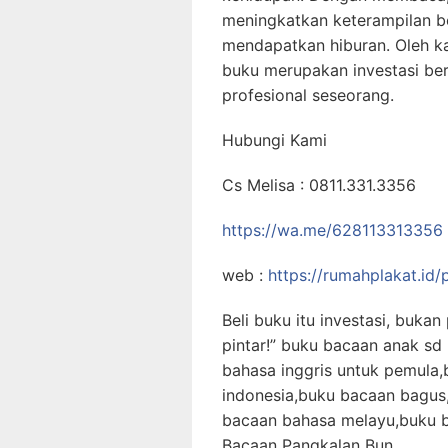
meningkatkan keterampilan b
mendapatkan hiburan. Oleh k
buku merupakan investasi be
profesional seseorang.
Hubungi Kami
Cs Melisa : 0811.331.3356
https://wa.me/628113313356
web :
https://rumahplakat.id/p
Beli buku itu investasi, buka
pintar!” buku bacaan anak s
bahasa inggris untuk pemula
indonesia,buku bacaan bagus
bacaan bahasa melayu,buku b
Bacaan Pangkalan Bun