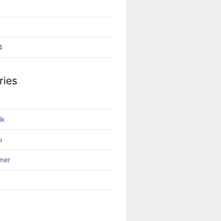
4
ries
ik
u
mer