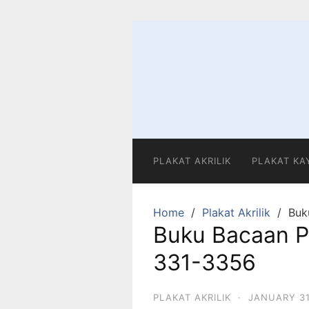
Skip
to
content
PLAKAT AKRILIK
PLAKAT KA
Home
Plakat Akrilik
Buk
Buku Bacaan P
331-3356
PLAKAT AKRILIK
·
JANUARY 31