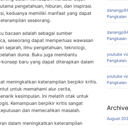
utama pengetahuan, hiburan, dan inspirasi.
danangp9
ksi, keduanya memiliki manfaat yang dapat
Pangkalan
eterampilan seseorang.
danangp9
ku bacaan adalah sebagai sumber
Pangkalan
ca, seseorang dapat memperluas wawasan
ri sejarah, ilmu pengetahuan, teknologi,
 belahan dunia. Buku juga membantu
youtube vi
Pangkalan
konsep baru yang dapat diterapkan dalam
youtube vi
t meningkatkan keterampilan berpikir kritis.
Pangkalan
tut untuk memahami alur cerita,
enarik kesimpulan. Ini melatih otak untuk
logis. Kemampuan berpikir kritis sangat
Archiv
keputusan dan memecahkan masalah.
August 20
eran dalam meningkatkan keterampilan