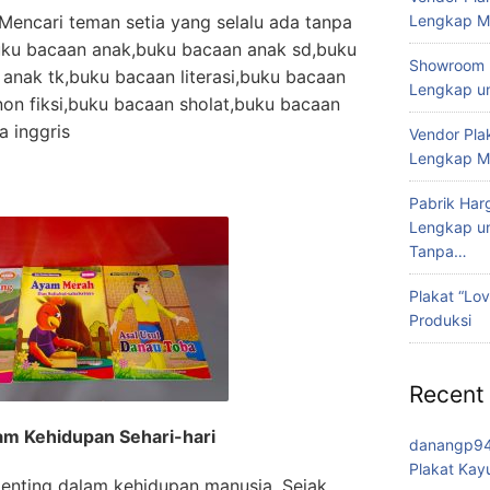
encari teman setia yang selalu ada tanpa
Lengkap Me
ku bacaan anak,buku bacaan anak sd,buku
Showroom P
anak tk,buku bacaan literasi,buku bacaan
Lengkap u
non fiksi,buku bacaan sholat,buku bacaan
a inggris
Vendor Pla
Lengkap Me
Pabrik Har
Lengkap un
Tanpa…
Plakat “Lov
Produksi
Recent
am Kehidupan Sehari-hari
danangp9
Plakat Kay
penting dalam kehidupan manusia. Sejak