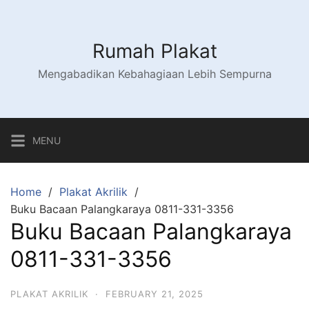
Skip
to
content
Rumah Plakat
Mengabadikan Kebahagiaan Lebih Sempurna
MENU
Home
Plakat Akrilik
Buku Bacaan Palangkaraya 0811-331-3356
Buku Bacaan Palangkaraya
0811-331-3356
PLAKAT AKRILIK
·
FEBRUARY 21, 2025