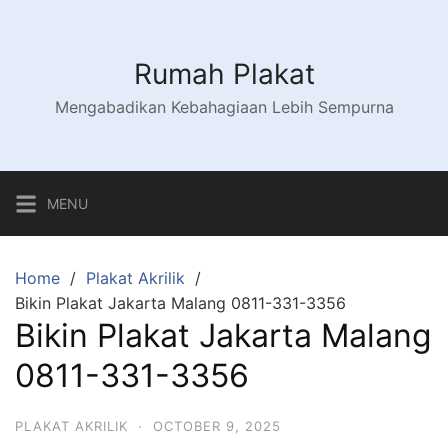
Skip
to
content
Rumah Plakat
Mengabadikan Kebahagiaan Lebih Sempurna
MENU
Home
Plakat Akrilik
Bikin Plakat Jakarta Malang 0811-331-3356
Bikin Plakat Jakarta Malang
0811-331-3356
PLAKAT AKRILIK
·
OCTOBER 9, 2025