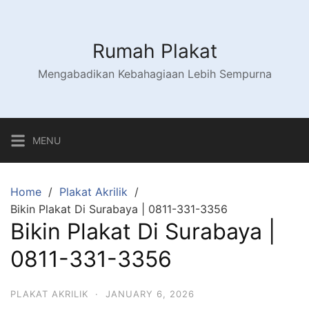
Skip
to
content
Rumah Plakat
Mengabadikan Kebahagiaan Lebih Sempurna
MENU
Home
Plakat Akrilik
Bikin Plakat Di Surabaya | 0811-331-3356
Bikin Plakat Di Surabaya |
0811-331-3356
PLAKAT AKRILIK
·
JANUARY 6, 2026