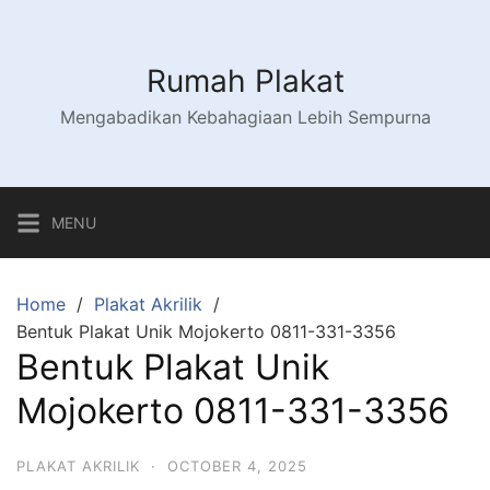
Skip
to
content
Rumah Plakat
Mengabadikan Kebahagiaan Lebih Sempurna
MENU
Home
Plakat Akrilik
Bentuk Plakat Unik Mojokerto 0811-331-3356
Bentuk Plakat Unik
Mojokerto 0811-331-3356
PLAKAT AKRILIK
·
OCTOBER 4, 2025